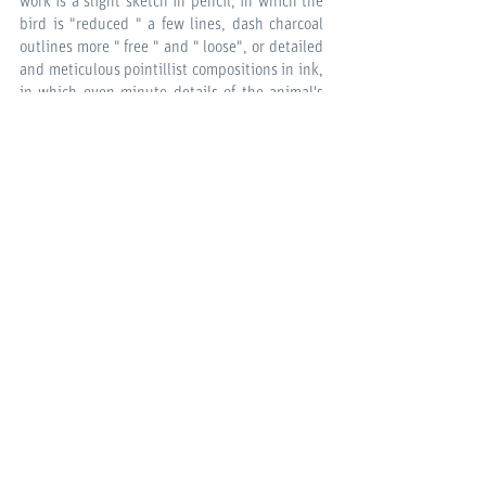
bird is "reduced " a few lines, dash charcoal
outlines more " free " and " loose", or detailed
and meticulous pointillist compositions in ink,
in which even minute details of the animal's
shape and texture are reproduced two-
dimensionally on paper. Deconstructing the
traditional notion of what goes on the
synthetic and the complex spontaneous and
premeditated, the work shows the artist's
quest to free herself from formalist and
figurative conventions and practice more
intuitive and expressive ways of transforming
real objects in the drawing.
estudos para o infinito | exposição
tristes trópicos | galeria mezanino |
2017_