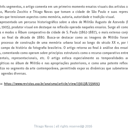
 três segmentos, o artigo comenta em um primeiro momento ensaios visuais dos artistas
oso, Marcelo Zocchio e Thiago Navas que tomam a cidade de São Paulo e suas repre
es que tensionam aspectos como memória, autoria, autoridade e tradição visual.
apresentado um percurso historiográfico sobre a obra de Militão Augusto de Azevedo (R
 1905), produtor visual em destaque na reflexão operada naqueles ensaios. Surge ali com
us e modos o Álbum comparativo da cidade de S. Paulo (1862-1887), o mais extenso conj
e ao final da década de 1880. Busca-se destacar como as imagens de Militão fora
 processo de construção de uma memória urbana local ao longo do século XX e, por f
 campo da história da fotografia brasileira. O artigo retorna ao final à análise dos ensa
, comentando como operam sobre princípios estruturais como o recurso comparativo entre 
ntais, representacionais, etc. O artigo enfoca especialmente as temporalidades ar
géticas no álbum de Militão e nas apropriações posteriores, e como uma potente reflex
aliza no segmento da arte contemporânea, permitindo expor as dinâmicas que submeteram
 a agendas diversas.
ra:
https://www.revistas.usp.br/anaismp/article/view/156138/159693
Thiago Navas | all rights reserved@ 2016