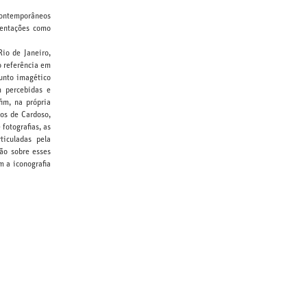
 contemporâneos
sentações como
io de Janeiro,
o referência em
unto imagético
m percebidas e
im, na própria
ios de Cardoso,
fotografias, as
ticuladas pela
ão sobre esses
 a iconografia