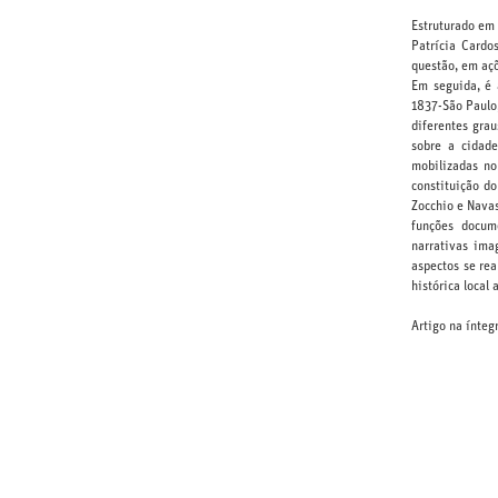
Estruturado em
Patrícia Card
questão, em açõ
Em seguida, é 
1837-São Paulo,
diferentes gra
sobre a cidad
mobilizadas no
constituição do
Zocchio e Navas
funções docume
narrativas ima
aspectos se re
histórica local
Artigo na ínteg